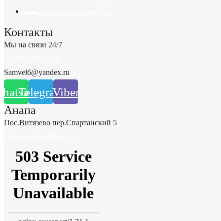
4-х местный комфорт
Контакты
Мы на связи 24/7
+7 918 008-20-90
Samvel6@yandex.ru
hatsapp
Telegram
Viber
Анапа
Пос.Витязево пер.Спартанский 5
Проложить маршрут »