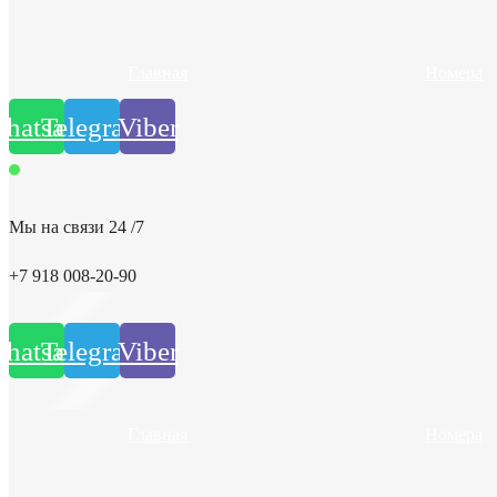
Главная
Номера
hatsapp
Telegram
Viber
Мы на связи 24 /7
+7 918 008-20-90
hatsapp
Telegram
Viber
Главная
Номера