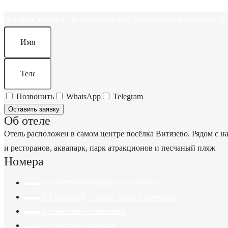
Оставьте заявку и мы позвоним вам для решения всех ваших тр
Позвонить
WhatsApp
Telegram
Оставить заявку
Об отеле
Отель расположен в самом центре посёлка Витязево. Рядом с н
и ресторанов, аквапарк, парк атракционов и песчаный пляж
Номера
3-х местный комфорт с балконом
4-х местный, 2-х ком Люкс с балконом
4-х местный с балконом
3-х местный комфорт